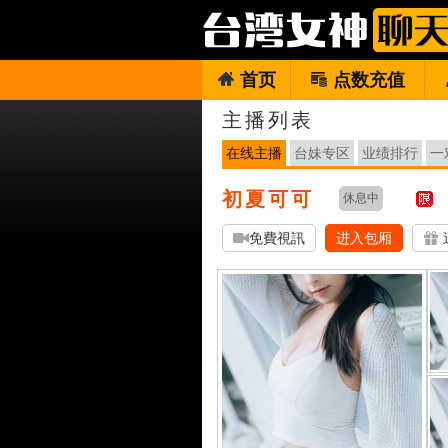
首页
点数充值
主播列表
在线主播
台妹专区
业绩排行
一
初夏可可
休息中
免費視訊
进入包厢