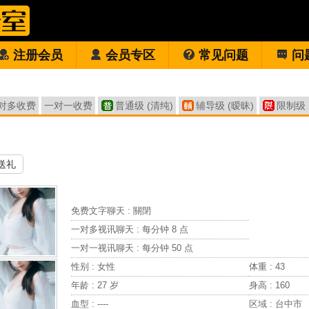
注册会员
会员专区
常见问题
问
对多收费
一对一收费
普通级 (清纯)
辅导级 (暧昧)
限制级 
送礼
免费文字聊天 :
關閉
一对多视讯聊天 :
每分钟 8 点
一对一视讯聊天 :
每分钟 50 点
性别 : 女性
体重 : 43
年龄 : 27 岁
身高 : 160
血型 : ----
区域 : 台中市