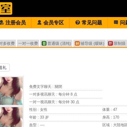
注册会员
会员专区
常见问题
问
对多收费
一对一收费
普通级 (清纯)
辅导级 (暧昧)
限制级 
送礼
免费文字聊天 :
關閉
一对多视讯聊天 :
每分钟 8 点
一对一视讯聊天 :
每分钟 30 点
性别 : 女性
体重 : 47
年龄 : 33 岁
身高 : 170
血型 : ----
区域 : 大陸地