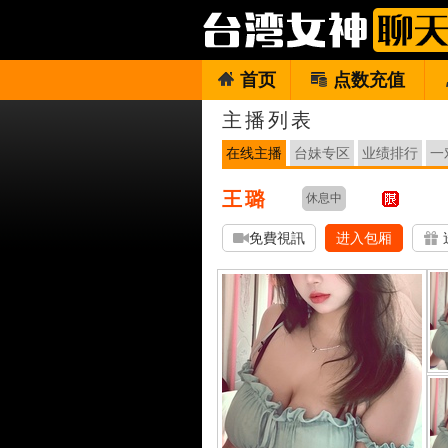
首页
点数充值
主播列表
在线主播
台妹专区
业绩排行
一
王璐
休息中
免費視訊
进入包厢