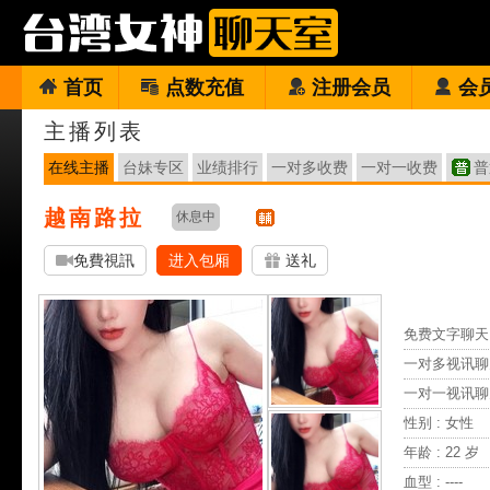
首页
点数充值
注册会员
会
主播列表
在线主播
台妹专区
业绩排行
一对多收费
一对一收费
普
越南路拉
休息中
免費視訊
进入包厢
送礼
免费文字聊天 
一对多视讯聊
一对一视讯聊
性别 : 女性
年龄 : 22 岁
血型 : ----